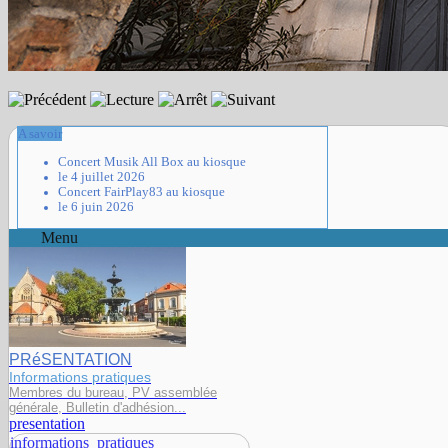
A savoir
Concert Musik All Box au kiosque
le 4 juillet 2026
Concert FairPlay83 au kiosque
le 6 juin 2026
Menu
PRéSENTATION
Informations pratiques
Membres du bureau, PV assemblée
générale, Bulletin d'adhésion...
presentation
informations_pratiques