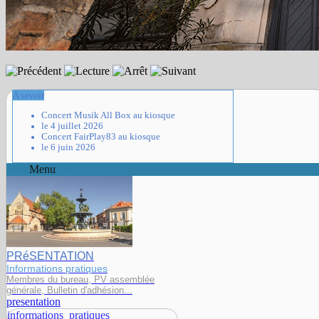
A savoir
Concert Musik All Box au kiosque
le 4 juillet 2026
Concert FairPlay83 au kiosque
le 6 juin 2026
Menu
PRéSENTATION
Informations pratiques
Membres du bureau, PV assemblée
générale, Bulletin d'adhésion...
presentation
informations_pratiques